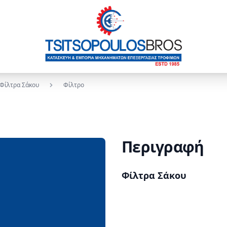
Φίλτρα Σάκου
Φίλτρο
Περιγραφή
Description
Φίλτρα Σάκου